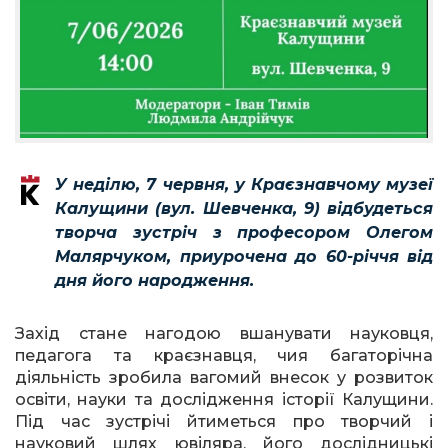
У неділю, 7 червня, у Краєзнавчому музеї
Калущини (вул. Шевченка, 9) відбудеться
творча зустріч з професором Олегом
Малярчуком, приурочена до 60-річчя від
дня його народження.
Захід стане нагодою вшанувати науковця,
педагога та краєзнавця, чия багаторічна
діяльність зробила вагомий внесок у розвиток
освіти, науки та дослідження історії Калущини.
Під час зустрічі йтиметься про творчий і
науковий шлях ювіляра, його дослідницькі