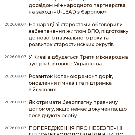
досвідом міжнародного партнерства
на заході «U-LEAD з Європою»
На нараді зі старостами обговорили
2026.08.07
забезпечення житлом ВПО, підготовку
до нового навчального року та
розвиток старостинських округів
У Києві відбудеться Третя міжнародна
2026.08.07
зустріч Світового Українства
Розвиток Копанок: ремонт доріг,
2026.08.07
оновлення гімназії та підтримка
військових
Як отримати безоплатну правничу
2026.08.07
допомогу, якщо немає документів, що
посвідчують особу
ПОПЕРЕДЖЕННЯ ПРО НЕБЕЗПЕЧНІ
2026.08.07
ГІДРОМЕТЕОРОЛОГІЧНІ ЯВИЩА ПО