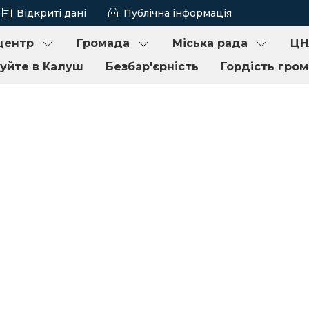
Відкриті дані
Публічна інформація
центр
Громада
Міська рада
ЦН
туйте в Калуш
Безбар'єрність
Гордість гро