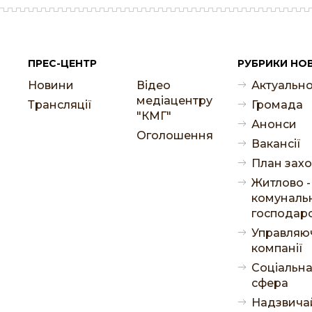
ПРЕС-ЦЕНТР
РУБРИКИ НО
Новини
Відео
Актуальн
медіацентру
Трансляції
Громада
"КМГ"
Анонси
Оголошення
Ваканcії
План захо
Житлово -
комуналь
господар
Управляю
компанії
Соціальн
сфера
Надзвича