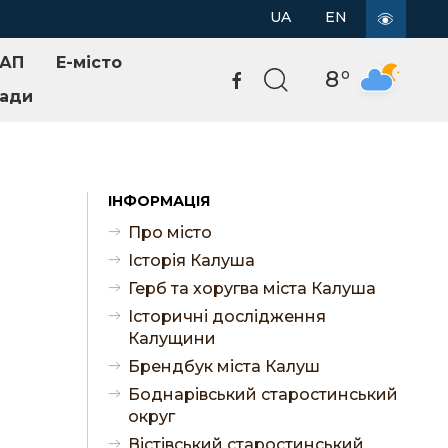
UA
EN
АП
E-місто
o
8
мади
ІНФОРМАЦІЯ
Про місто
Історія Калуша
Герб та хоругва міста Калуша
Історичні дослідження
Калущини
Брендбук міста Калуш
Боднарівський старостинський
округ
Вістівський старостинський