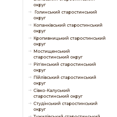
округ
Голинський старостинський
округ
Копанківський старостинський
округ
Кропивницький старостинський
округ
Мостищенський
старостинський округ
Ріп’янський старостинський
округ
Пійлівський старостинський
округ
Сівко-Калуський
старостинський округ
Студінський старостинський
округ
Тужилівський старостинський