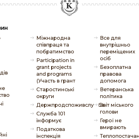
ВИН
о
Міжнародна
Все для
співпраця та
внутрішньо
побратимство
переміщених
осіб
Participation in
grant projects
Безоплатна
дів
and programs
правова
(Участь в грант
допомога
не
Старостинські
Ветеранська
ство
округи
політика
чі
Держпродспоживслужба
Звіт міського
голови
Служба 101
а
інформує
Герої не
вмирають
Податкова
йні
інспекція
Теплопостача